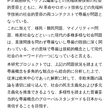
iPS 細胞研究・ゲノム編集などの先端医療技術の社会
的受容とともに、AI 革命やロボット技術などの先端科
学技術の社会的受容の両コンテクストで尊厳が問題と
なっている。
これに加えて、移民・難民問題、マイノリティー問
題、格差社会などといった現代の多種多様な社会問題
は、直接間接を問わず尊厳ないし尊厳の毀損に深く関
わっている。その意味で尊厳は規範的概念として現代
社会のキーワードの一つになっていると言える。
本研究プロジェクトでは、上記の問題状況を踏まえて
尊厳概念を多角的な観点から総合的に分析した上で、
従来は欧米中心であった解釈に対して、非欧米圏の議
論を適切に繰り込んで、社会の民主主義化および多元
主義化を推進できるような、多様性を踏まえた普遍妥
当的な尊厳概念のグローバルスタンダードを日本から
発信することを目指す。