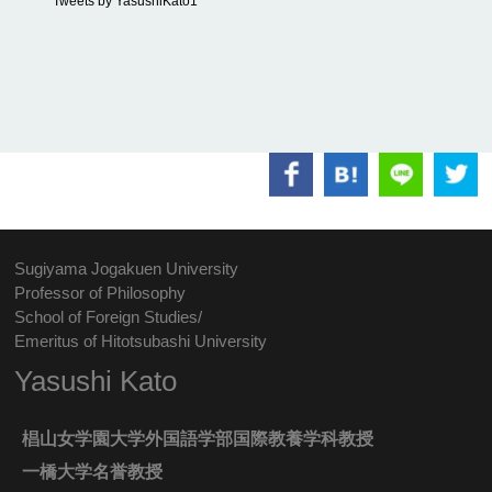
Tweets by YasushiKato1
Sugiyama Jogakuen University
Professor of Philosophy
School of Foreign Studies/
Emeritus of Hitotsubashi University
Yasushi Kato
椙山女学園大学外国語学部国際教養学科教授
一橋大学名誉教授