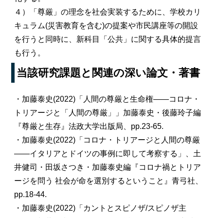
４）「尊厳」の理念を社会実装するために、学校カリ
キュラム(災害教育を含む)の提案や市民講座等の開設
を行うと同時に、新科目「公共」に関する具体的提言
も行う。
当該研究課題と関連の深い論文・著書
・加藤泰史(2022)「人間の尊厳と生命権――コロナ・
トリアージと「人間の尊厳」」加藤泰史・後藤玲子編
『尊厳と生存』法政大学出版局、pp.23-65.
・加藤泰史(2022)「コロナ・トリアージと人間の尊厳
――イタリアとドイツの事例に即して考察する」、土
井健司・田坂さつき・加藤泰史編『コロナ禍とトリア
ージを問う 社会が命を選別するということ』青弓社、
pp.18-44.
・加藤泰史(2022)「カントとスピノザ/スピノザ主