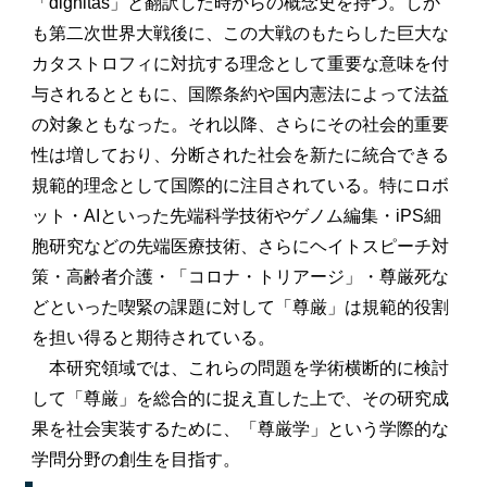
「dignitas」と翻訳した時からの概念史を持つ。しか
も第二次世界大戦後に、この大戦のもたらした巨大な
カタストロフィに対抗する理念として重要な意味を付
与されるとともに、国際条約や国内憲法によって法益
の対象ともなった。それ以降、さらにその社会的重要
性は増しており、分断された社会を新たに統合できる
規範的理念として国際的に注目されている。特にロボ
ット・AIといった先端科学技術やゲノム編集・iPS細
胞研究などの先端医療技術、さらにヘイトスピーチ対
策・高齢者介護・「コロナ・トリアージ」・尊厳死な
どといった喫緊の課題に対して「尊厳」は規範的役割
を担い得ると期待されている。
本研究領域では、これらの問題を学術横断的に検討
して「尊厳」を総合的に捉え直した上で、その研究成
果を社会実装するために、「尊厳学」という学際的な
学問分野の創生を目指す。