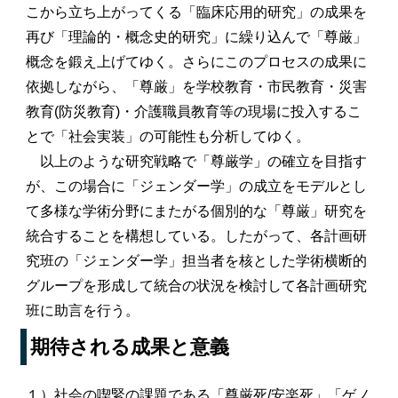
こから立ち上がってくる「臨床応用的研究」の成果を
再び「理論的・概念史的研究」に繰り込んで「尊厳」
概念を鍛え上げてゆく。さらにこのプロセスの成果に
依拠しながら、「尊厳」を学校教育・市民教育・災害
教育(防災教育)・介護職員教育等の現場に投入するこ
とで「社会実装」の可能性も分析してゆく。
以上のような研究戦略で「尊厳学」の確立を目指す
が、この場合に「ジェンダー学」の成立をモデルとし
て多様な学術分野にまたがる個別的な「尊厳」研究を
統合することを構想している。したがって、各計画研
究班の「ジェンダー学」担当者を核とした学術横断的
グループを形成して統合の状況を検討して各計画研究
班に助言を行う。
期待される成果と意義
１）社会の喫緊の課題である「尊厳死/安楽死」「ゲノ