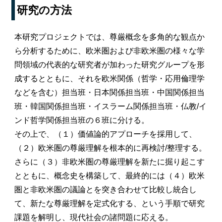
研究の方法
本研究プロジェクトでは、尊厳概念を多角的な観点か
ら分析するために、欧米圏および非欧米圏の様々な学
問領域の代表的な研究者が加わった研究グループを形
成するとともに、それを欧米関係（哲学・応用倫理学
などを含む）担当班・日本関係担当班・中国関係担当
班・韓国関係担当班・イスラーム関係担当班・仏教/イ
ンド哲学関係担当班の６班に分ける。
その上で、（１）価値論的アプローチを採用して、
（２）欧米圏の尊厳理解を根本的に再検討/整理する。
さらに（３）非欧米圏の尊厳理解を新たに掘り起こす
とともに、概念史を構築して、最終的には（４）欧米
圏と非欧米圏の議論とを突き合わせて比較し統合し
て、新たな尊厳理解を定式化する、という手順で研究
課題を解明し、現代社会の諸問題に応える。