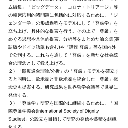
ム編集」「ビッグデータ」「コロナ・トリアージ」等
の臨床応用的諸問題に包括的に対応するために、「ジ
ェンダー学」の形成過程をモデルにして「尊厳学」を
立ち上げ、具体的な提言を行う。その上で「尊厳」を
めぐる思想や具体的提言、分析等をまとめた論文集(英
語版やドイツ語版も含む)や『講座 尊厳』等を国内外
で公刊する。これらを通して「尊厳」を新たな社会統
合の理念として鍛え上げる。
２）「態度適合理論/分析」の「尊厳」モデルを確立す
ると同時に、欧米圏と非欧米圏を統合した「尊厳」概
念史も提案する。研究成果を世界哲学会議等で世界に
発信する。
３）「尊厳学」研究を国際的に継続するために、「国
際尊厳学協会(International Society of Dignity
Studies)」の設立を目指して研究の発信や蓄積を組織
化する。