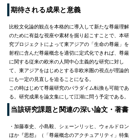
期待される成果と意義
比較文化論的観点を本格的に導入して新たな尊厳理解
のために有益な視座や素材を掘り起こすことで、本研
究プロジェクトによって東アジアの「生命の尊厳」を
射程に含んだ尊厳概念を適切に定式化できれば、尊厳
に関する従来の欧米の人間中心主義的な研究に対し
て、東アジアをはじめとする非欧米圏の視点が理論的
にも一定の見直しを迫ることになる。
この時はじめて尊厳研究のパラダイム転換も可能であ
る。研究成果を論文集にして江湖に問う予定である。
当該研究課題と関連の深い論文・著書
・加藤泰史、小島毅、シェーンリッヒ、ウォルドロン
ほか『思想』（「尊厳概念のアクチュアリティ」特集