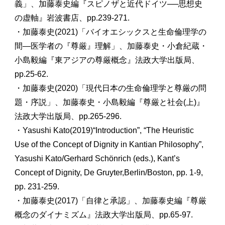
義」、加藤泰史編『スピノザと近代ドイツ──思想史
の虚軸』岩波書店、pp.239-271.
・加藤泰史(2021)「バイオエシックスと生命倫理学の
間―医学者の『尊厳』理解」、加藤泰史・小倉紀蔵・
小島毅編『東アジアの尊厳概念』法政大学出版局、
pp.25-62.
・加藤泰史(2020)「現代日本の生命倫理学と尊厳の問
題・序説」、加藤泰史・小島毅編『尊厳と社会(上)』
法政大学出版局、pp.265-296.
・Yasushi Kato(2019)“Introduction”, “The Heuristic
Use of the Concept of Dignity in Kantian Philosophy”,
Yasushi Kato/Gerhard Schönrich (eds.), Kant’s
Concept of Dignity, De Gruyter,Berlin/Boston, pp. 1-9,
pp. 231-259.
・加藤泰史(2017)「自律と承認」、加藤泰史編『尊厳
概念のダイナミズム』法政大学出版局、pp.65-97.